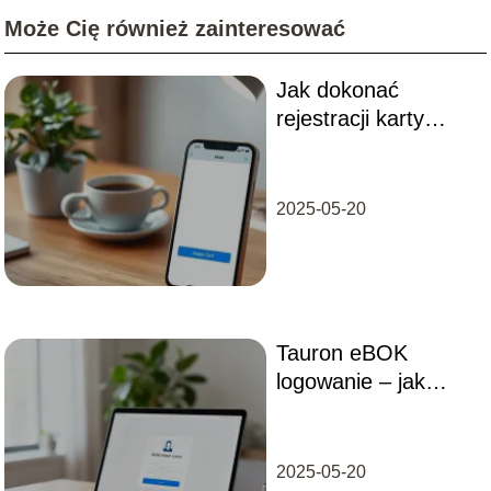
Może Cię również zainteresować
Jak dokonać
rejestracji karty
Orange online?
2025-05-20
Tauron eBOK
logowanie – jak
założyć konto i
rozwiązać
problemy?
2025-05-20