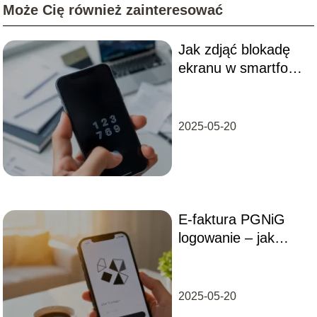
Może Cię również zainteresować
Jak zdjąć blokadę
ekranu w smartfonie
– kod PIN,
schemat?
2025-05-20
E-faktura PGNiG
logowanie – jak
uzyskać dostęp do
panelu?
2025-05-20