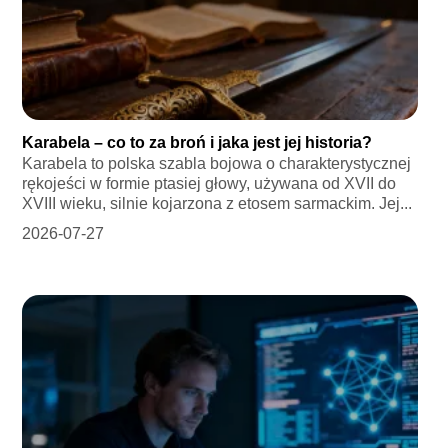
Karabela – co to za broń i jaka jest jej historia?
Karabela to polska szabla bojowa o charakterystycznej
rękojeści w formie ptasiej głowy, używana od XVII do
XVIII wieku, silnie kojarzona z etosem sarmackim. Jej...
2026-07-27